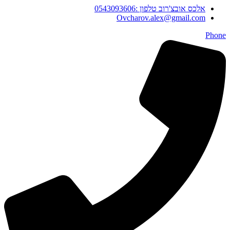
אלכס אובצ'רוב טלפון :0543093606
Ovcharov.alex@gmail.com
Phone