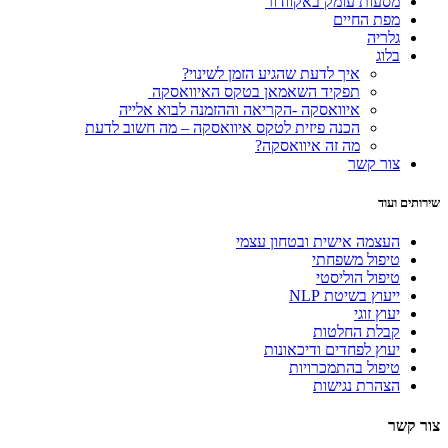
מסעות עומק באקוודור
מפת החיים
גלריה
בלוג
איך לדעת שהגיע הזמן לשינוי?
תפקיד השאמאן בטקס האיוואסקה
איוואסקה -הקריאה וההזמנה לבוא אלייה
הכנה פיזית לטקס איוואסקה – מה חשוב לדעת
מה זה איוואסקה?
צור קשר
שירותים ועוד
העצמה אישית ובטחון עצמי
טיפול משפחתי
טיפול הוליסטי
ייעוץ בשיטת NLP
יעוץ זוגי
קבלת החלטות
יעוץ לפחדים ודיכאונות
טיפול בהתמכרויות
הצהרת נגישות
צור קשר