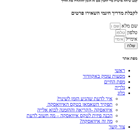
קבע שיחה אישית כדי להבין אם זה הזמן להתחיל את הדרך
לקבלת מדריך חינמי השאירו פרטים
שם מלא
טלפון
אימייל
שלח
מפת אתר
ראשי
מסעות עומק באקוודור
מפת החיים
גלריה
בלוג
איך לדעת שהגיע הזמן לשינוי?
תפקיד השאמאן בטקס האיוואסקה
איוואסקה -הקריאה וההזמנה לבוא אלייה
הכנה פיזית לטקס איוואסקה – מה חשוב לדעת
מה זה איוואסקה?
צור קשר