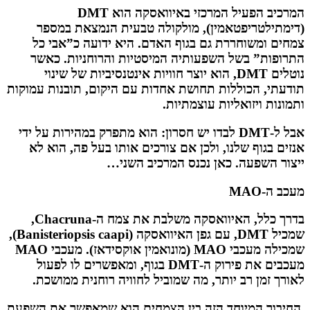
המרכיב הפעיל המרכזי באיוואסקה הוא DMT
(דימתילטריפטאמין), מולקולה טבעית הנמצאת במספר
צמחים ומשוחררת גם בגוף האדם. היא ידועה כ”אבי כל
התרופות” בשל השפעותיה המיסטיות והרוחניות. כאשר
נוטלים DMT, הוא יוצר חוויות אינטנסיביות של שינוי
תודעתי, הכוללות תחושת אחדות עם היקום, תובנות עמוקות
ותמונות ויזואליות עוצמתיות.
אבל ל-DMT לבדו יש חסרון: הוא מתפרק במהירות על ידי
אנזים בגוף שלנו, ולכן אם צורכים אותו בעל פה, הוא לא
ייצור השפעה. כאן נכנס המרכיב השני…
מעכב ה-MAO
בדרך כלל, האיוואסקה משלבת את צמח ה-Chacruna,
שמכיל DMT, עם גפן האיוואסקה (Banisteriopsis caapi),
שמכילה מעכבי MAO (מונואמין אוקסידאז). מעכבי MAO
מעכבים את פירוק ה-DMT בגוף, ומאפשרים לו לפעול
לאורך זמן רב יותר, מה שמוביל לחוויה רוחנית ממושכת.
החיבור המיוחד הזה בין הצמחים הוא שמאפשר את השפעת