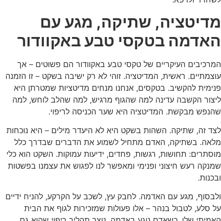
מדיטציה, שתיקה, מגע עם
האדמה בטקסי טבע באקוודור
המרכיבים העיקריים של טקסי טבע באקוודור הם פשוטים – אך
עוצמתיים. ראשית, המדיטציה. זוהי לא רק ישיבה בשקט – זו הזמנה
פנימית להקשיב. בטקסים, אנחנו מנחים מדיטציות שמטרתן היא
ליצור הקשבה עדינה למה שהגוף מרגיש, למה שהלב לוחש, למה
שהנפש מבקשת. המדיטציה היא שער הכניסה לריפוי.
לצד זה, שתיקה. השהות בשקט היא לא היעדר מילים – היא נוכחות
מלאה. בשתיקה, האדם מתחיל לשמוע את הדברים שבדרך כלל
מוסתרים: תחושות, רגשות, פחדים, ידיעות עמוקות. השקט הוא כלי
שמנקה רעש חיצוני ופנימי ומאפשר לנו לפגוש את עצמנו בפשטות
ובכנות.
ולבסוף, מגע עם האדמה. לחבק עץ, לשכב על הקרקע, להניח ידיים
על סלע, לטבול בנהר – אלו פעולות שמזכירות לגוף את הבית
האמיתי שלו. כשאדם נוגע באדמה, נוצר תהליך ריפוי שהוא גם