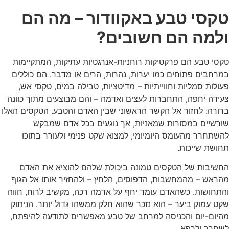
טקסי טבע באקוודור – מה הם
ולמה הם חשובים?
טקסי טבע הם פרקטיקות רוחניות-אנרגטיות עתיקות, המתקיימות
במרחבים פתוחים כמו יערות, נהרות, הרים או מדבר. הם כוללים
פעולות סמליות וחווייתיות – מדיטציות, טבילה במים, טקסי אש,
צעידה יחפה, התחברות לעצים ואדמה – והם מבוצעים מתוך כוונה
ברורה: לחזור אל הקשר הראשוני שבין האדם והטבע. הטקסים האלו
שורשיים במסורות שמאניות, אך נוגעים בכל אדם שמבקש
להשתחרר מהעומס היומיומי, למצוא שקט פנימי ולעורר בתוכו
תחושת שייכות.
החשיבות של הטקסים טמונה ביכולת שלהם להוציא את האדם
מהראש – מהמחשבות, הדפוסים, הלחץ – ולהחזיר אותו אל הגוף
והתחושות. כשהאדם עומד יחף על אדמה רכה, מקשיב לרוח, חווה
שקט עמוק ביער – הוא נזכר שהוא חלק ממשהו גדול יותר. הניתוק
מהיום-יום והכניסה למרחב של טבע מאפשרים לתודעה להיפתח,
לשחרר ולרפא.