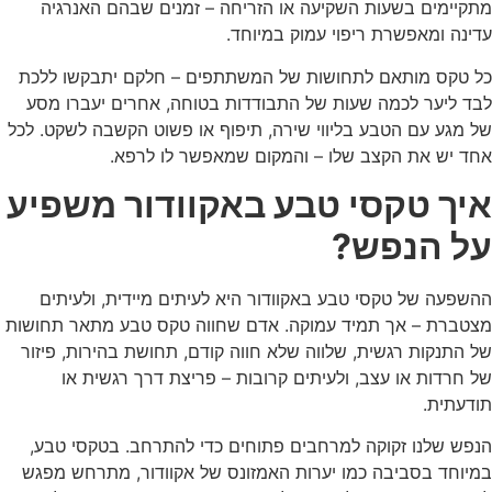
מתקיימים בשעות השקיעה או הזריחה – זמנים שבהם האנרגיה
עדינה ומאפשרת ריפוי עמוק במיוחד.
כל טקס מותאם לתחושות של המשתתפים – חלקם יתבקשו ללכת
לבד ליער לכמה שעות של התבודדות בטוחה, אחרים יעברו מסע
של מגע עם הטבע בליווי שירה, תיפוף או פשוט הקשבה לשקט. לכל
אחד יש את הקצב שלו – והמקום שמאפשר לו לרפא.
איך טקסי טבע באקוודור משפיע
על הנפש?
ההשפעה של טקסי טבע באקוודור היא לעיתים מיידית, ולעיתים
מצטברת – אך תמיד עמוקה. אדם שחווה טקס טבע מתאר תחושות
של התנקות רגשית, שלווה שלא חווה קודם, תחושת בהירות, פיזור
של חרדות או עצב, ולעיתים קרובות – פריצת דרך רגשית או
תודעתית.
הנפש שלנו זקוקה למרחבים פתוחים כדי להתרחב. בטקסי טבע,
במיוחד בסביבה כמו יערות האמזונס של אקוודור, מתרחש מפגש