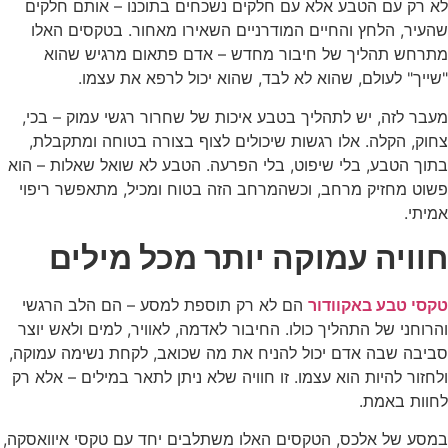
לא רק עם הטבע אלא עם חלקים נשכחים בתוכנו – אותם חלקים
שהעיר, הלחץ והחיים המודרניים השאירו מאחור. בטקסים האלו
מתרחש תהליך של חיבור מחדש – אדם פתאום מרגיש שהוא
"שייך" לעולם, שהוא לא לבד, שהוא יכול לרפא את עצמו.
מעבר לזה, יש לתהליך בטבע איכות של שחרור רגשי עמוק – בכי,
צחוק, הקלה. אלו רגשות שיכולים לצוף בצורה בטוחה ומתקבלת,
בתוך הטבע, בלי שיפוט, בלי הפרעה. הטבע לא שואל שאלות – הוא
פשוט מחזיק מרחב, וכשהמרחב הזה בטוח ומכיל, מתאפשר ריפוי
אמיתי.
חוויה עמוקה יותר מכל מילים
טקסי טבע באקוודור
הם לא רק תוספת למסע – הם הלב הרגשי
והרוחני של התהליך כולו. החיבור לאדמה, לאוויר, למים ולאש יוצר
סביבה שבה אדם יכול להניח את מה שכואב, לקחת נשימה עמוקה,
ולחזור להיות הוא עצמו. זו חוויה שלא ניתן לתאר במילים – אלא רק
לחוות באמת.
במסע של אלכס, הטקסים האלו משתלבים יחד עם טקסי איוואסקה,