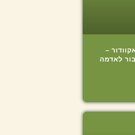
קוודור –
בור לאדמה