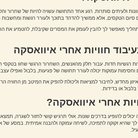
ונות ולעיתים סותרות. רגע אחד התחושה עשויה להיות של שחרור והק
עם סיום הטקסים, אלא ממשיך להדהד בתוכך ולעורר רגשות ומחשבות 
כך. התהליך מאפשר לך להבין לעומק את המסרים שקיבלת, להטמיע את
יבוד חוויות אחרי איוואסקה
ות רגשיות חדות. עבור חלק מהאנשים, השחרור הרגשי שחוו בטקסי ה
סימות עמוקות יכולה לעורר תחושה של פגיעות, בלבול ואפילו עצבות
איזון מחדש, לחיבור למציאות וליכולת להפיק את המיטב מן החוויה הרוחנ
לבול או בדידות.
יות אחרי איוואסקה?
 יכולים להופיע בדרכים שונות. אולי תרגיש קושי לחזור לשגרה, תמצ
ן לך שהיא זקוקה לתמיכה, לשיחה עמוקה ולהבנה אמיתית. במסע של אל
יל.