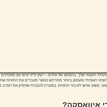
הגילוי העצמי שלך. בהמסע של אלכס – ייעוץ וליווי אישי אנו מאמינ
שינוי האמיתי והעמוק ביותר מתרחש כאשר מעבדים את החוויות שחווי
קצועי, קשוב ואישי לעיבוד החוויות, במטרה להבטיח שתפיק את המרב
י איוואסקה?